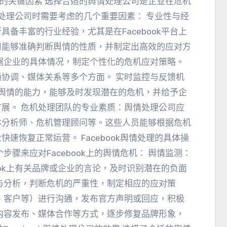
司时的关键因素 选择合适的舆情处理公司是企业在危机
舆情处理公司时需要考虑的几个重要因素
：
专业性与经
否具备丰富的行业经验
，
尤其是在Facebook平台上
司能够准确判断舆情的性质
，
并制定出高效的应对方
据企业的具体情况
，
制定个性化的危机应对策略
。
通协调
、
媒体关系等多个方面
。
实时监控与反馈机
k舆情的能力
，
能够及时发现潜在的危机
，
并给予企
扩展
。
危机处理团队的专业素质
：
舆情处理公司应
体分析师
、
危机管理顾问等
。
这些人员能够根据危机
业快速恢复正常运营
。
Facebook舆情处理的具体操
骤来应对Facebook上的舆情危机
：
舆情监测
：
ook上有关品牌或企业的言论
，
及时识别潜在的负面
与分析
，
判断危机的严重性
，
制定相应的应对策
、
客户等）进行沟通
，
发布官方声明或回应
，
积极
内容发布
、
媒体合作等方式
，
逐步修复品牌形象
，