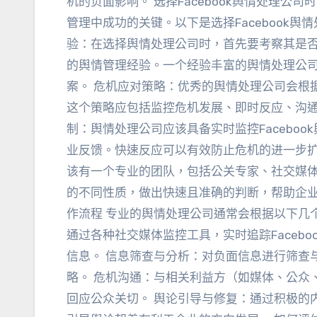
机的负面影响
。
选择Facebook舆情处理公
管理中成功的关键
。
以下是选择Facebook
验
：
在选择舆情处理公司时
，
首先要考察其是
的舆情管理经验
。
一个经验丰富的舆情处理公
案
。
危机应对策略
：
优秀的舆情处理公司会根
这个策略应包括监控危机发展
、
即时反应
、
沟
制
：
舆情处理公司应该具备实时监控Faceboo
业反馈
。
快速反应可以有效防止危机的进一步
该有一个专业的团队
，
包括公关专家
、
社交媒
的不同性质
，
做出快速且准确的判断
，
帮助企
作流程 专业的舆情处理公司通常会根据以下几个步
通过各种社交媒体监控工具
，
实时追踪Faceb
信息
。
信息筛查与分析
：
对负面信息进行筛查
略
。
危机沟通
：
与相关利益方（如媒体
、
公众
回应公众关切
。
舆论引导与修复
：
通过积极的