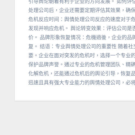
引导舆论朝着有利于企业的方向发展
。
如何评估
处理公司后
，
企业还需要定期评估其效果
，
确
危机反应时间
：
舆情处理公司反应的速度对于
发现并响应危机
。
舆论转变效果
：
评估公司是
价
。
品牌形象恢复情况
：危機過後，
企业的品
复
。
结语
：
专业舆情处理公司的重要性 随着社
要
。
企业在面对突发的危机时
，
选择一个专业
保护品牌声誉
。
通过专业的危机管理团队
、
精
化解危机
，
还能通过危机后的舆论引导
，
恢复
迅速且具有强大专业能力的舆情处理公司
，
必将