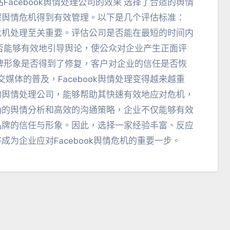
Facebook舆情处理公司的效果 选择了合适的舆情
保舆情危机得到有效管理
。
以下是几个评估标准
：
危机处理至关重要
。
评估公司是否能在最短的时间内
否能够有效地引导舆论
，
使公众对企业产生正面评
牌形象是否得到了修复
，
客户对企业的信任是否恢
交媒体的普及
，
Facebook舆情处理变得越来越重
的舆情处理公司
，
能够帮助其快速有效地应对危机
，
确的舆情分析和高效的沟通策略
，
企业不仅能够有效
品牌的信任与形象
。因此，
选择一家经验丰富
、
反应
成为企业应对Facebook舆情危机的重要一步
。