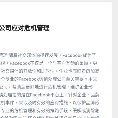
理公司应对危机管理
危机管理 随着社交媒体的迅速发展
，
Facebook成为了
來說，
Facebook不仅是一个与客户互动的渠道
，
更
着社交媒体的开放性和即时性
，
企业也面临着愈加复
个专业的Facebook舆情处理公司至关重要
。
本文
公司
，
帮助您更好地进行危机管理
，
维护企业形
k舆情处理指的是在Facebook平台上
，
针对企业
、
品牌
危机事件
，
采取及时有效的应对措施
，
以保护品牌形
、
专业的危机管理和有效的策略手段
，
缓解或消除危