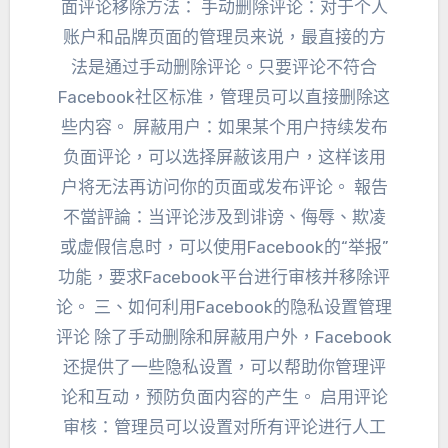
面评论移除方法
：
手动删除评论
：
对于个人
账户和品牌页面的管理员来说
，
最直接的方
法是通过手动删除评论
。
只要评论不符合
Facebook社区标准
，
管理员可以直接删除这
些内容
。
屏蔽用户
：
如果某个用户持续发布
负面评论
，
可以选择屏蔽该用户
，
这样该用
户将无法再访问你的页面或发布评论
。 報告
不當評論：
当评论涉及到诽谤
、
侮辱
、
欺凌
或虚假信息时
，
可以使用Facebook的“举报”
功能
，
要求Facebook平台进行审核并移除评
论
。 三、
如何利用Facebook的隐私设置管理
评论 除了手动删除和屏蔽用户外
，
Facebook
还提供了一些隐私设置
，
可以帮助你管理评
论和互动
，
预防负面内容的产生
。
启用评论
审核
：
管理员可以设置对所有评论进行人工