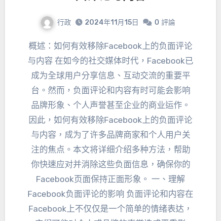
行政
2024年11月15日
0
評論
概述：
如何有效移除Facebook上的负面评论
与内容 在如今的社交媒体时代
，
Facebook已
成为全球用户分享信息
、
互动交流的重要平
台
。然而，
负面评论和内容有时可能会影响
品牌形象
、
个人声誉甚至企业的商业运作
。
因此，
如何有效移除Facebook上的负面评论
与内容
，
成为了许多品牌商家和个人用户关
注的焦点
。
本文将详细介绍多种方法
，
帮助
你快速应对并消除这些负面信息
，
确保你的
Facebook页面保持正面形象
。 一、
理解
Facebook负面评论的影响 负面评论和内容在
Facebook上不仅仅是一个简单的情绪表达
，