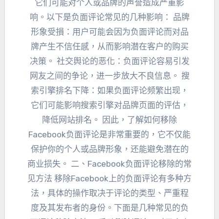
它们可能对个人或品牌的声誉造成严重影
响
。
以下是负面评论常见的几种影响
： 品牌
形象受損：
用户可能会因为负面评论而对品
牌产生不信任感
，
从而影响潜在客户的购买
决策
。
社交舆论的恶化
：
负面评论容易引发
网友之间的争论
，
进一步放大不良信息
。
搜
索引擎排名下降
：
如果负面评论频繁出现
，
它们可能影响搜索引擎对品牌页面的评估
，
降低网站排名
。 因此，
了解如何移除
Facebook负面评论是非常重要的
，
它不仅能
保护你的个人或品牌形象
，
还能避免潜在的
商业损失
。 二、
Facebook负面评论移除的常
见方法 移除Facebook上的负面评论有多种方
法
，
具体的操作取决于评论的类型
、
严重程
度及其发布者的身份
。
下面是几种常见的负