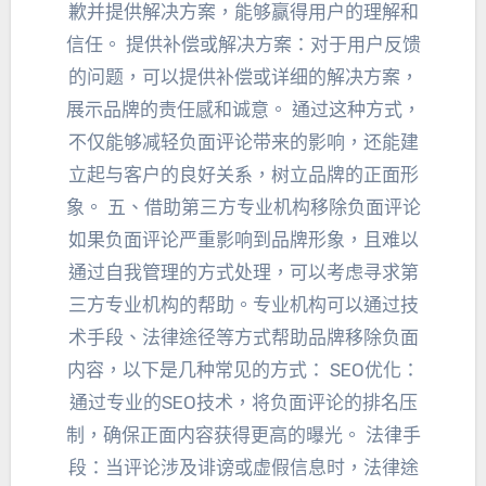
歉并提供解决方案
，
能够赢得用户的理解和
信任
。
提供补偿或解决方案
：
对于用户反馈
的问题
，
可以提供补偿或详细的解决方案
，
展示品牌的责任感和诚意
。
通过这种方式
，
不仅能够减轻负面评论带来的影响
，
还能建
立起与客户的良好关系
，
树立品牌的正面形
象
。 五、
借助第三方专业机构移除负面评论
如果负面评论严重影响到品牌形象
，
且难以
通过自我管理的方式处理
，
可以考虑寻求第
三方专业机构的帮助
。
专业机构可以通过技
术手段
、
法律途径等方式帮助品牌移除负面
内容
，
以下是几种常见的方式
：
SEO优化
：
通过专业的SEO技术
，
将负面评论的排名压
制
，
确保正面内容获得更高的曝光
。
法律手
段
：
当评论涉及诽谤或虚假信息时
，
法律途