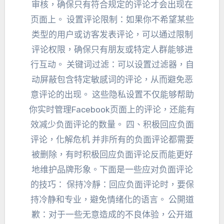
审核
，
确保只有符合规定的评论才会出现在
页面上
。
设置评论限制
：
如果你不希望某些
类型的用户或访客发表评论
，
可以通过限制
评论权限
，
确保只有朋友或特定人群能够进
行互动
。
关键词过滤
：
可以设置过滤器
，
自
动屏蔽包含特定敏感词的评论
，
从而避免恶
意评论的出现
。
这些隐私设置不仅能够帮助
你实时管理Facebook页面上的评论
，
还能有
效减少负面评论的数量
。 四、
积极回应负面
评论
，
化解危机 并非所有的负面评论都需要
被删除
，
有时积极回应负面评论反而能更好
地维护品牌形象
。
下面是一些应对负面评论
的技巧
： 保持冷靜：
回应负面评论时
，
要保
持冷静和专业
，
避免情绪化的语言
。 公開道
歉：
对于一些无意造成的不良体验
，
公开道