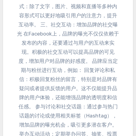
式：
除了文字
，图片、
视频和直播等多种内
容形式可以更好地吸引用户的注意力
，
提升
互动率
。 三、社交互动：
增加品牌的社交曝
光 在Facebook上
，
品牌的曝光不仅仅依赖于
发布的内容
，
还要通过与用户的互动来实
现
。
积极的社交互动可以提高品牌的可见
度
，
增加用户对品牌的好感度
。
品牌应当定
期与粉丝进行互动
，例如：
回复评论和私
信
：
积极回复粉丝的留言
，
特别是对品牌有
疑问或者提供反馈的用户
。
这不仅能提升品
牌的用户体验
，
还能增强品牌的透明度和信
任感
。
参与讨论和社交话题
：
通过参与热门
话题的讨论或使用相关标签（Hashtag）
，
增加品牌的曝光机会
，
吸引更多潜在客户
。
举办互动活动
：
定期举办问答
、
抽奖
、
投票