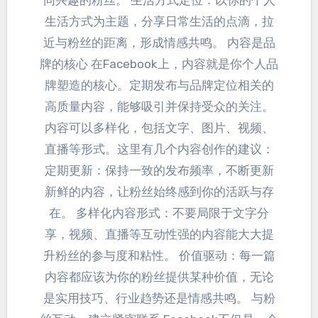
同兴趣的粉丝
。
生活方式定位
：
以你的个人
生活方式为主题
，
分享日常生活的点滴
，
拉
近与粉丝的距离
，
形成情感共鸣
。
内容是品
牌的核心 在Facebook上
，
内容就是你个人品
牌塑造的核心
。
定期发布与品牌定位相关的
高质量内容
，
能够吸引并保持受众的关注
。
内容可以多样化
，包括文字、图片、视频、
直播等形式
。
这里有几个内容创作的建议
：
定期更新
：
保持一致的发布频率
，
不断更新
新鲜的内容
，
让粉丝始终感到你的活跃与存
在
。
多样化内容形式
：
不要局限于文字分
享
，视频、
直播等互动性强的内容能大大提
升粉丝的参与度和粘性
。
价值驱动
：
每一篇
内容都应该为你的粉丝提供某种价值
，
无论
是实用技巧
、
行业趋势还是情感共鸣
。 与粉