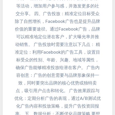
等活动
，增加用户参与感，
并激发更多的社
交分享
。 四、
广告投放
：
精准定位目标受众
除了自然增长
，
Facebook广告也是提升品牌
价值的重要途径
。通过Facebook广告，
品牌
可以精准地定位潜在客户
，
扩大曝光率并推
动销售
。
广告投放时需要注意以下几点
： 精
准定位：
利用Facebook的广告工具
，
设置目
标受众的性别
、年龄、兴趣、
地域等属性
，
确保广告能够精准投放给潜在客户
。
广告内
容创意
：
广告的创意需要与品牌形象保持一
致
，
同时要突出品牌的核心优势或独特卖
点
，
吸引用户点击和转化
。
广告效果跟踪与
优化
：
定期分析广告的表现
，
通过A/B测试优
化广告内容和投放策略
，
提升广告投资回报
率
。 五、
数据分析
：
不断优化品牌策略 要想