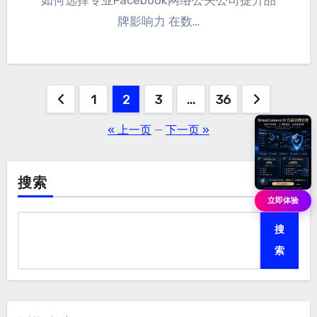
如何选择专业Facebook网络公关公司提升品
牌影响力 在数…
文
1
2
3
…
36
章
« 上一页
—
下一页 »
分
页
搜索
立即体验
搜
索