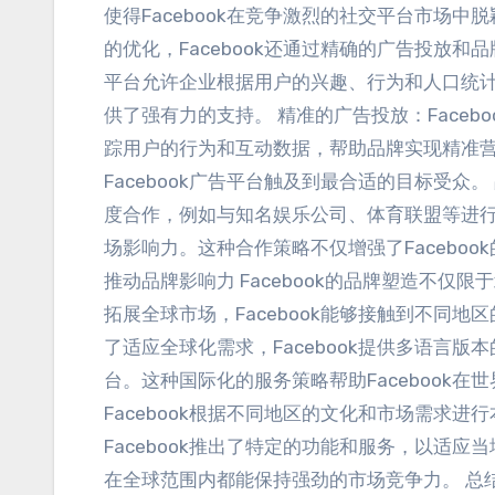
使得Facebook在竞争激烈的社交平台市场中
的优化
，
Facebook还通过精确的广告投放
平台允许企业根据用户的兴趣
、
行为和人口统
供了强有力的支持
。
精准的广告投放
：
Faceb
踪用户的行为和互动数据
，
帮助品牌实现精准
Facebook广告平台触及到最合适的目标受众
。
度合作
，
例如与知名娱乐公司
、
体育联盟等进
场影响力
。
这种合作策略不仅增强了Faceboo
推动品牌影响力 Facebook的品牌塑造不仅限
拓展全球市场
，
Facebook能够接触到不同地
了适应全球化需求
，
Facebook提供多语言版
台
。
这种国际化的服务策略帮助Facebook
Facebook根据不同地区的文化和市场需求进
Facebook推出了特定的功能和服务
，
以适应当
在全球范围内都能保持强劲的市场竞争力
。
总