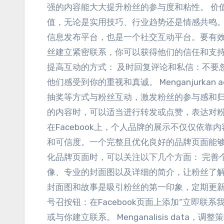
强的内容能大大提升粉丝的参与度和粘性
。
价
值
，
无论是实用技巧
、
行业趋势还是情感共鸣
信息发布平台
，
也是一个社交互动平台
。
要有
丝建立紧密联系
，
你可以获得他们的信任和支
提高互动的方式
：
及时回复评论和私信
：
不要
他们感受到你的重视和真诚
。 Menganjurkan a
抽奖等方式与粉丝互动
，
激发粉丝的参与感和
的内容时
，
可以适当进行转发或点赞
，
表达对
在Facebook上
，
个人品牌的展示不仅仅依靠内
和可信度
。
一个完整且优化良好的品牌页面能
化品牌页面时
，
可以关注以下几个方面
：
完善
像
、
专业的封面图以及详细的简介
，
让粉丝了
封面图和故事是吸引粉丝的第一印象
，
定期更
号召按钮
：
在Facebook页面上添加“立即联系
或与你建立联系
。 Menganalisis data，
调整策