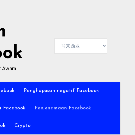
m
ook
at Awam
cebook
Penghapusan negatif Facebook
a Facebook
Penjenamaan Facebook
ok
Crypto