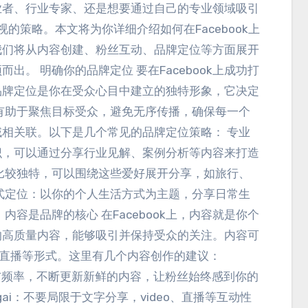
业者
、
行业专家
、
还是想要通过自己的专业领域吸引
忽视的策略
。
本文将为你详细介绍如何在Facebook上
我们将从内容创建
、
粉丝互动
、
品牌定位等方面展开
颖而出
。
明确你的品牌定位 要在Facebook上成功打
品牌定位是你在受众心目中建立的独特形象
，
它决定
有助于聚焦目标受众
，
避免无序传播
，
确保每一个
域相关联
。
以下是几个常见的品牌定位策略
：
专业
识
，
可以通过分享行业见解
、
案例分析等内容来打造
比较独特
，
可以围绕这些爱好展开分享
，
如旅行
、
式定位
：
以你的个人生活方式为主题
，
分享日常生
。
内容是品牌的核心 在Facebook上
，
内容就是你个
的高质量内容
，
能够吸引并保持受众的关注
。
内容可
直播等形式
。
这里有几个内容创作的建议
：
布频率
，
不断更新新鲜的内容
，
让粉丝始终感到你的
gai：
不要局限于文字分享
，video、
直播等互动性