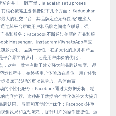
的品牌塑造并非一蹴而就
，Ia adalah satu proses
。
其核心策略主要包括以下几个方面
： Kedudukan
全球最大的社交平台
，
其品牌定位始终围绕“连接人
ook通过其平台帮助用户和品牌之间建立联系
，
强
的产品和服务
：
Facebook不断通过创新的产品和服
ook Messenger
、
Instagram和WhatsApp等应
更加多元化
。
品牌一致性
：
在多元化的服务和产品
是平台界面的设计
，
还是用户体验的优化
，
点
，
这种一致性有助于建立强大的品牌认知度
。
品
牌塑造过程中
，
始终将用户体验放在首位
。
用户体验
一步增强了品牌的市场竞争力
。
具体而言
，
动的个性化服务
：
Facebook通过大数据分析
，
精
化的内容推荐
。
这种基于数据的个性化体验大大提升
的品牌认同
。
界面和互动设计优化
：
Facebook注重
的视觉效果和互动流程
，
提升用户的操作便捷性
。
这