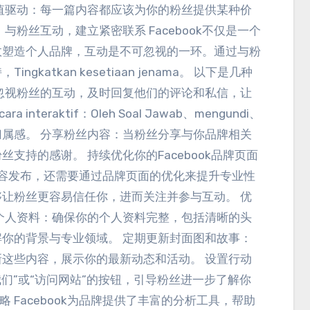
值驱动
：
每一篇内容都应该为你的粉丝提供某种价
。
与粉丝互动
，
建立紧密联系 Facebook不仅是一个
效塑造个人品牌
，
互动是不可忽视的一环
。
通过与粉
持
，Tingkatkan kesetiaan jenama。
以下是几种
忽视粉丝的互动
，
及时回复他们的评论和私信
，
让
cara interaktif：Oleh Soal Jawab、mengundi、
归属感
。
分享粉丝内容
：
当粉丝分享与你品牌相关
粉丝支持的感谢
。
持续优化你的Facebook品牌页面
容发布
，
还需要通过品牌页面的优化来提升专业性
够让粉丝更容易信任你
，
进而关注并参与互动
。
优
个人资料
：
确保你的个人资料完整
，
包括清晰的头
解你的背景与专业领域
。
定期更新封面图和故事
：
新这些内容
，
展示你的最新动态和活动
。
设置行动
我们”或“访问网站”的按钮
，
引导粉丝进一步了解你
略 Facebook为品牌提供了丰富的分析工具
，
帮助