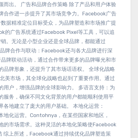
脱颖而出
。
广告和品牌合作策略 除了产品和用户体验
和品牌合作进一步提升了其市场竞争力
。
Facebook广告
计数据精准定位目标受众
，
为品牌塑造和市场推广提
ook的广告系统通过Facebook Pixel等工具
，
可以追
营销
。
无论是小型企业还是全球品牌
，
都能通过
品牌合作与联动
：
Facebook还与各大品牌进行深
行品牌联动活动
，
通过合作带来更多的品牌曝光和市
k的品牌形象
，
还提升了其市场话语权
。
全球化战略
于北美市场
，
其全球化战略也起到了重要作用
。
通过
区的用户
，
增强品牌的全球影响力
。
多语言支持
：
为
本的服务
，
确保不同文化背景的用户都能顺利使用平
在世界各地建立了庞大的用户基础
。
本地化运营
：
行本地化运营
。Contohnya，
在某些国家和地区
，
地的市场需求
。
这种灵活的本地化策略使Facebook
结 综上所述
，
Facebook通过持续优化品牌塑造策