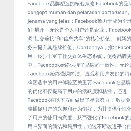
Facebook品牌塑造的核心策略 Facebook
pengoptimuman dan pelarasan berterusan
jenama yang jelas：
Facebook致力于成为
们”展开
。
无论是个人用户还是企业
，
Faceb
调“社交连接”和“信息共享”的核心价值
。
创新
务来提升其品牌价值
。Contohnya，
推出Faceb
用
，
逐步丰富了社交媒体生态系统
，
使得品牌
中
，
Facebook始终保持了品牌的一致性
。
无论
Facebook始终强调简洁
、
直观和用户友好的特
牌塑造中的用户体验至关重要 Facebook在品
的优化不仅提高了用户的活跃度和粘性
，
还进
Facebook在以下方面做出了显著努力
：
数据驱
准捕捉用户的兴趣和行为偏好
，
为其提供个性
了用户的使用满意度
，
从而强化了Facebook
用户界面的简洁和易用性
，
通过不断改进平台