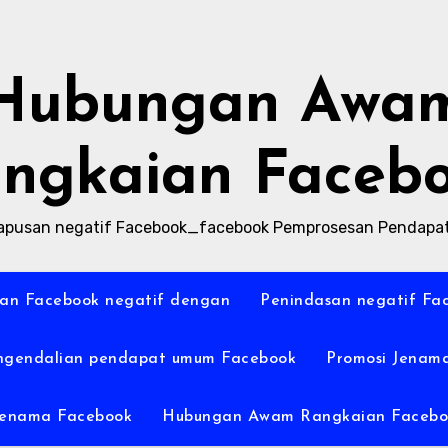
Hubungan Awa
ngkaian Faceb
pusan negatif Facebook_facebook Pemprosesan Pendap
an Facebook negatif dengan
Penindasan negatif Fa
ngendalian pendapat umum Facebook
Promosi Jenam
Jenama Facebook
Hubungan Awam Rangkaian Facebo