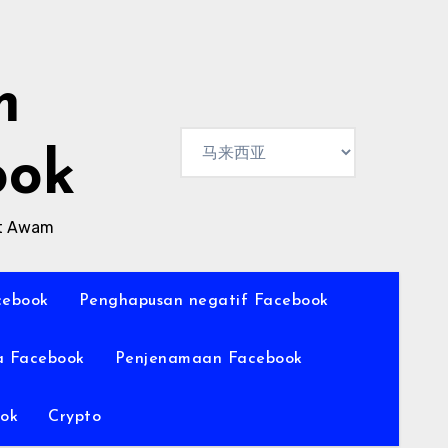
m
ook
at Awam
cebook
Penghapusan negatif Facebook
a Facebook
Penjenamaan Facebook
ok
Crypto