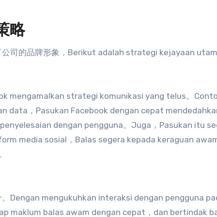
功策略
造了公司的品牌形象
，Berikut adalah strategi kejayaan ut
k mengamalkan strategi komunikasi yang telus。Con
garan data，Pasukan Facebook dengan cepat mendedahka
if penyelesaian dengan pengguna。Juga，Pasukan itu se
atform media sosial，Balas segera kepada keraguan aw
n。
分
。Dengan mengukuhkan interaksi dengan pengguna pa
ap maklum balas awam dengan cepat，dan bertindak b