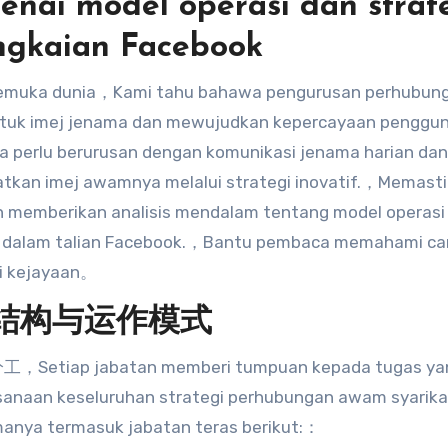
nai model operasi dan strat
ngkaian Facebook
ntuk imej jenama dan mewujudkan kepercayaan penggu
a perlu berurusan dengan komunikasi jenama harian dan
katkan imej awamnya melalui strategi inovatif.，Memast
kan memberikan analisis mendalam tentang model operasi
m dalam talian Facebook.，Bantu pembaca memahami ca
i kejayaan。
队结构与运作模式
分工
，Setiap jabatan memberi tumpuan kepada tugas ya
anaan keseluruhan strategi perhubungan awam syarik
nya termasuk jabatan teras berikut:：