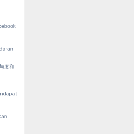
acebook
edaran
与度和
endapat
kan