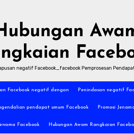
Hubungan Awa
ngkaian Faceb
pusan negatif Facebook_facebook Pemprosesan Pendap
an Facebook negatif dengan
Penindasan negatif Fa
ngendalian pendapat umum Facebook
Promosi Jenam
Jenama Facebook
Hubungan Awam Rangkaian Facebo