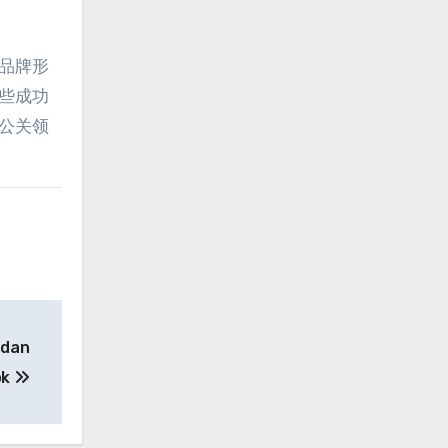
品牌形
些成功
公关领
 dan
ok