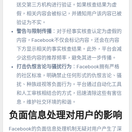
送交第三方机构进行验证
。
如果核查结果为虚
假
，
相关内容会被标记
，
并通知用户该内容已被
验证为不实
。
警告与限制传播
：
对于经事实核查认定为虚假的
内容
，
Facebook不仅会标记内容
，
还会在内容
下方显示相关的事实核查结果
。此外，
平台会减
少这些内容的推荐频率
，
避免其进一步传播
。
打击仇恨言论与骚扰行为
：
Facebook拥有严格
的社区标准
，
明确禁止任何形式的仇恨言论
、
骚
扰
、
种族歧视等负面行为
。
平台通过自动化工具
和人工审核相结合的方式
，
迅速清除这些有害信
息
，
维护社交环境的和谐
。
负面信息处理对用户的影响
Facebook的负面信息处理机制无疑对用户产生了深