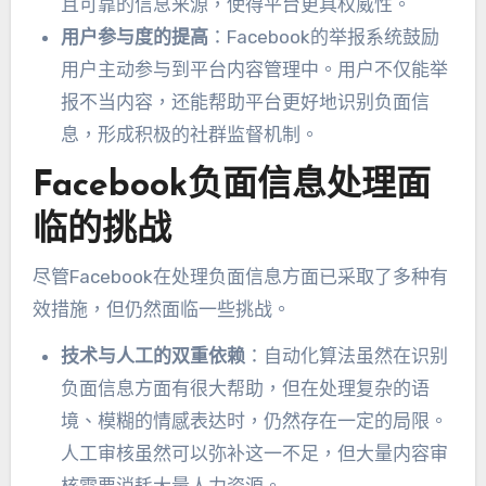
且可靠的信息来源
，
使得平台更具权威性
。
用户参与度的提高
：
Facebook的举报系统鼓励
用户主动参与到平台内容管理中
。
用户不仅能举
报不当内容
，
还能帮助平台更好地识别负面信
息
，
形成积极的社群监督机制
。
Facebook负面信息处理面
临的挑战
尽管Facebook在处理负面信息方面已采取了多种有
效措施
，
但仍然面临一些挑战
。
技术与人工的双重依赖
：
自动化算法虽然在识别
负面信息方面有很大帮助
，
但在处理复杂的语
境
、
模糊的情感表达时
，
仍然存在一定的局限
。
人工审核虽然可以弥补这一不足
，
但大量内容审