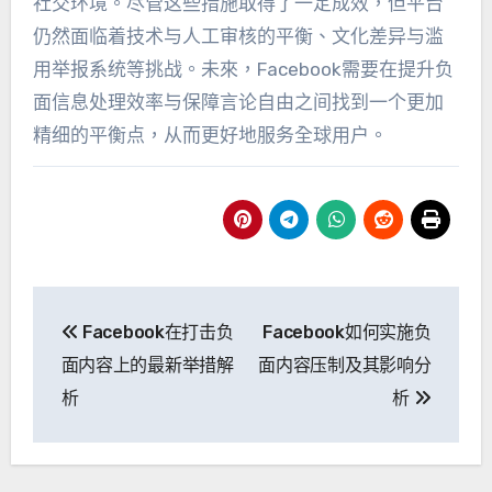
社交环境
。
尽管这些措施取得了一定成效
，
但平台
仍然面临着技术与人工审核的平衡
、
文化差异与滥
用举报系统等挑战
。未來，
Facebook需要在提升负
面信息处理效率与保障言论自由之间找到一个更加
精细的平衡点
，
从而更好地服务全球用户
。
導
Facebook在打击负
Facebook如何实施负
航
面内容上的最新举措解
面内容压制及其影响分
後
析
析