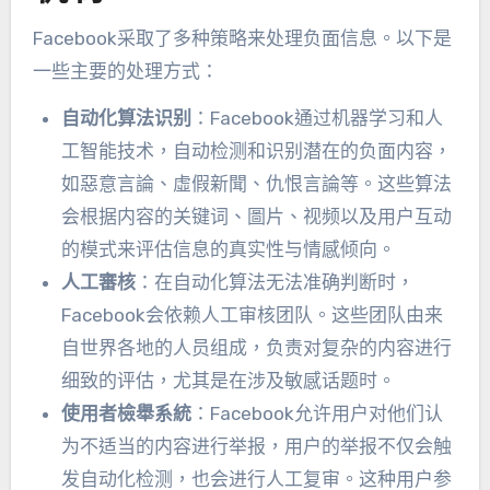
Facebook采取了多种策略来处理负面信息
。
以下是
一些主要的处理方式
：
自动化算法识别
：
Facebook通过机器学习和人
工智能技术
，
自动检测和识别潜在的负面内容
，
如惡意言論、虛假新聞、仇恨言論等。
这些算法
会根据内容的关键词
、圖片、
视频以及用户互动
的模式来评估信息的真实性与情感倾向
。
人工審核
：
在自动化算法无法准确判断时
，
Facebook会依赖人工审核团队
。
这些团队由来
自世界各地的人员组成
，
负责对复杂的内容进行
细致的评估
，
尤其是在涉及敏感话题时
。
使用者檢舉系統
：
Facebook允许用户对他们认
为不适当的内容进行举报
，
用户的举报不仅会触
发自动化检测
，
也会进行人工复审
。
这种用户参