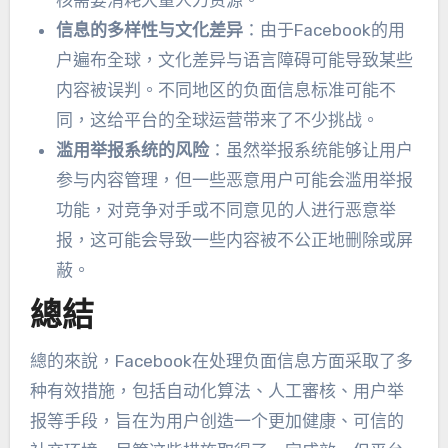
核需要消耗大量人力资源
。
信息的多样性与文化差异
：
由于Facebook的用
户遍布全球
，
文化差异与语言障碍可能导致某些
内容被误判
。
不同地区的负面信息标准可能不
同
，
这给平台的全球运营带来了不少挑战
。
滥用举报系统的风险
：
虽然举报系统能够让用户
参与内容管理
，
但一些恶意用户可能会滥用举报
功能
，
对竞争对手或不同意见的人进行恶意举
报
，
这可能会导致一些内容被不公正地删除或屏
蔽
。
總結
總的來說，
Facebook在处理负面信息方面采取了多
种有效措施
，
包括自动化算法
、人工審核、
用户举
报等手段
，
旨在为用户创造一个更加健康
、
可信的