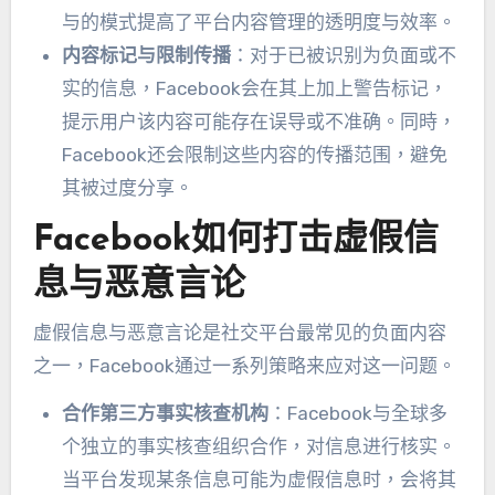
与的模式提高了平台内容管理的透明度与效率
。
内容标记与限制传播
：
对于已被识别为负面或不
实的信息
，
Facebook会在其上加上警告标记
，
提示用户该内容可能存在误导或不准确
。同時，
Facebook还会限制这些内容的传播范围
，
避免
其被过度分享
。
Facebook如何打击虚假信
息与恶意言论
虚假信息与恶意言论是社交平台最常见的负面内容
之一
，
Facebook通过一系列策略来应对这一问题
。
合作第三方事实核查机构
：
Facebook与全球多
个独立的事实核查组织合作
，
对信息进行核实
。
当平台发现某条信息可能为虚假信息时
，
会将其