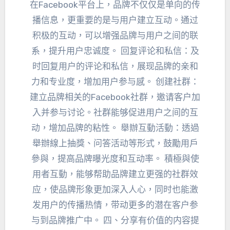
在Facebook平台上
，
品牌不仅仅是单向的传
播信息
，
更重要的是与用户建立互动
。
通过
积极的互动
，
可以增强品牌与用户之间的联
系
，
提升用户忠诚度
。
回复评论和私信
：
及
时回复用户的评论和私信
，
展现品牌的亲和
力和专业度
，
增加用户参与感
。
创建社群
：
建立品牌相关的Facebook社群
，
邀请客户加
入并参与讨论
。
社群能够促进用户之间的互
动
，
增加品牌的粘性
。 舉辦互動活動：透過
舉辦線上抽獎、
问答活动等形式
，鼓勵用戶
參與，
提高品牌曝光度和互动率
。 積極與使
用者互動，
能够帮助品牌建立更强的社群效
应
，
使品牌形象更加深入人心
，
同时也能激
发用户的传播热情
，
带动更多的潜在客户参
与到品牌推广中
。 四、
分享有价值的内容提