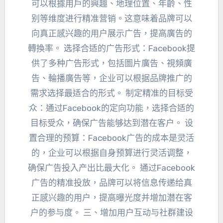
可以根據用戶的興趣、地理位置、年齡、
性
别等维度进行精准营销
。
这意味着品牌可以
向真正感兴趣的用户展示广告
，提高廣告的
轉換率。
选择合适的广告形式
：
Facebook提
供了多种广告形式
，包括圖片廣告、視頻廣
告、輪播廣告等，
企业可以根据品牌推广的
需求选择最适合的形式
。
制定精准的目标受
众
：
通过Facebook的定向功能
，
选择合适的
目标受众
，
确保广告能够达到潜在客户
。
设
置合理的预算
：
Facebook广告的成本是灵活
的
，
企业可以根据自身预算进行灵活调整
，
确保广告投入产出比最大化
。
通过Facebook
广告的精准投放
，
品牌可以将信息传递给真
正感兴趣的用户
，
提高曝光度并增加潜在客
户的参与度
。 三、
增加用户互动与社群建设