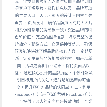
立一个专业且吸引人的品牌页面
。
品牌页面
是客户了解品牌
、
获取信息以及与品牌互动
的主要入口
。因此，
页面的设计与内容至关
重要
。
页面设计
：
确保品牌页面的封面照片
和头像能够与品牌形象一致
，
突出品牌的特
色和价值
。
完整的品牌信息
：
填写完整的品
牌简介
、聯絡方式、
官网链接等信息
，
确保
顾客能够快速了解品牌的核心内容
。 定期更
新：
定期发布与品牌相关的内容
，
如产品新
闻
、
活动更新和行业动态
，
保持页面活跃
度
。
通过精心设计的品牌页面
，
不仅能够吸
引目标用户的关注
，
还能增加品牌的可信
度
，
提升客户对品牌的认同感
。 二、
利用
Facebook广告进行精准营销 Facebook广告
平台提供了强大的定向广告投放功能
，企業