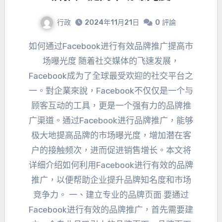
行政
2024年11月21日
0
評論
如何通过Facebook进行有效品牌推广提高市
场曝光度 随着社交媒体的飞速发展
，
Facebook成为了全球最受欢迎的社交平台之
一
。對企業來說，
Facebook不仅仅是一个与
顾客互动的工具
，
更是一个强有力的品牌推
广渠道
。
通过Facebook进行品牌推广
，
能够
极大地提高品牌的市场曝光度
，
增加潜在客
户的接触频次
，
进而促进销售增长
。
本文将
详细介绍如何利用Facebook进行有效的品牌
推广
，
以便帮助企业提升品牌知名度和市场
竞争力
。 一、
建立专业的品牌页面 要通过
Facebook进行有效的品牌推广
，
首先需要建