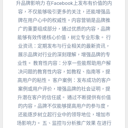
升品牌影响力 在Facebook上发布有价值的内
容
，
不仅能够吸引更多的关注
，
还能增强品
牌在用户心中的权威性
。
内容营销是品牌推
广的重要组成部分
，
通过优质的内容
，
品牌
能够有效传递核心价值
，
树立专业形象
。
行
业资讯
：
定期发布与行业相关的最新资讯
，
展示品牌对行业的深刻理解
，
增强品牌的专
业性
。
教育性内容
：
分享一些能帮助用户解
决问题的教育性内容
，
如教程
、
指南等
，
提
高用户的粘性
。
客户案例
：
发布成功的客户
案例或用户评价
，
增强品牌的社会证明
，
提
升潜在客户的信任感
。
通过不断提供有价值
的内容
，
品牌不仅能够提高用户的参与度
，
还能逐步树立起行业中的领导地位
，
增加市
场影响力
。 五、
监控与分析推广效果 在进行