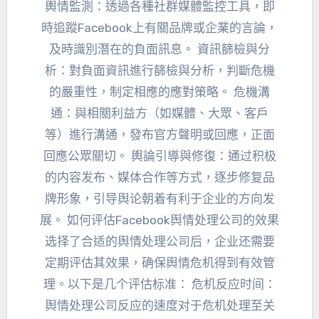
輿情監測：透過各種社群媒體監控工具，即
時追蹤Facebook上有關品牌或企業的言論，
及時識別潛在的負面訊息。 資訊篩檢與分
析：對負面資訊進行篩檢與分析，判斷危機
的嚴重性，制定相應的應對策略。 危機溝
通：與相關利益方（如媒體、大眾、客戶
等）進行溝通，發布官方聲明或回應，正面
回應公眾關切。 輿論引導與修復：
通过积极
的内容发布
、
媒体合作等方式
，
逐步修复品
牌形象
，
引导舆论朝着有利于企业的方向发
展
。
如何评估Facebook舆情处理公司的效果
选择了合适的舆情处理公司后
，
企业还需要
定期评估其效果
，
确保舆情危机得到有效管
理
。
以下是几个评估标准
：
危机反应时间
：
舆情处理公司反应的速度对于危机处理至关