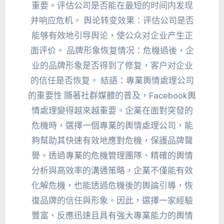
重要
。
评估公司是否能在最短的时间内发现
并响应危机
。
舆论转变效果
：
评估公司是否
能够有效地引导舆论
，
使公众对企业产生正
面评价
。
品牌形象恢复情况
：危機過後，
企
业的品牌形象是否得到了修复
，
客户对企业
的信任是否恢复
。 結語：專業輿情處理公司
的重要性 隨著社群媒體的普及，Facebook輿
情處理變得越來越重要。企業在面對突發的
危機時，選擇一個專業的輿情處理公司，能
夠幫助其快速有效地應對危機，保護品牌聲
譽。透過專業的危機管理團隊、精確的輿情
分析與高效率的溝通策略，企業不僅能有效
化解危機，也能透過危機後的輿論引導，恢
復品牌的信任與形象。因此，選擇一家經驗
豐富、反應迅速且具有強大專業能力的輿情