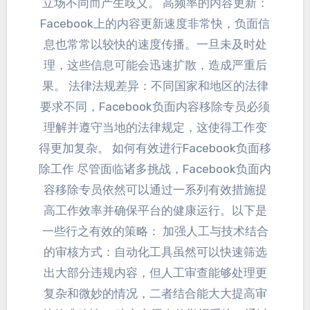
立场不同而产生歧义
。
高频率的内容更新
：
Facebook上的内容更新速度非常快
，
负面信
息也常常以较快的速度传播
。
一旦未及时处
理
，
这些信息可能会迅速扩散
，
造成严重后
果
。
法律法规差异
：
不同国家和地区的法律
要求不同
，
Facebook负面内容移除专员必须
理解并遵守当地的法律规定
，
这使得工作变
得更加复杂
。
如何有效进行Facebook负面移
除工作 尽管面临诸多挑战
，
Facebook负面内
容移除专员依然可以通过一系列有效措施提
高工作效率并确保平台的健康运行
。
以下是
一些行之有效的策略
：
加强人工与技术结合
的审核方式
：
自动化工具虽然可以快速筛选
出大部分违规内容
，
但人工审查能够处理更
复杂和微妙的情况
，
二者结合能大大提高审