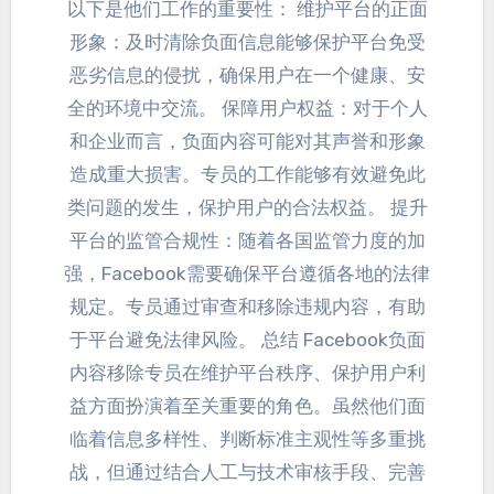
以下是他们工作的重要性
：
维护平台的正面
形象
：
及时清除负面信息能够保护平台免受
恶劣信息的侵扰
，
确保用户在一个健康
、
安
全的环境中交流
。
保障用户权益
：
对于个人
和企业而言
，
负面内容可能对其声誉和形象
造成重大损害
。
专员的工作能够有效避免此
类问题的发生
，
保护用户的合法权益
。
提升
平台的监管合规性
：
随着各国监管力度的加
强
，
Facebook需要确保平台遵循各地的法律
规定
。
专员通过审查和移除违规内容
，
有助
于平台避免法律风险
。
总结 Facebook负面
内容移除专员在维护平台秩序
、
保护用户利
益方面扮演着至关重要的角色
。
虽然他们面
临着信息多样性
、
判断标准主观性等多重挑
战
，
但通过结合人工与技术审核手段
、
完善