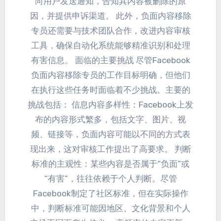
向用户发送通知
，
告知其内容被删除的原
因
，
并提供申诉渠道
。
此外
，
负面内容移除
专员还需要与技术团队合作
，
改进内容审核
工具
，
确保自动化系统能够精准识别和处理
有害信息
。
面临的主要挑战 尽管Facebook
负面内容移除专员的工作目标明确
，
但他们
在执行这些任务时面临着不少挑战
。
主要的
挑战包括
：
信息内容多样性
：
Facebook上发
布的内容形式繁多
，
包括文字
、
图片
、
视
频
、
链接等
，
负面内容可能以不同的方式表
现出来
，
这对审核工作提出了高要求
。
判断
标准的主观性
：
某些内容是否属于“负面”或
“有害”
，
往往依赖于个人判断
。
尽管
Facebook制定了社区标准
，
但在实际操作
中
，
判断标准可能因地区
、
文化背景和个人