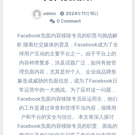
admin
2024
年11月15日
0
Comment
Facebook负面内容移除专员的职责与挑战解
析 随着社交媒体的普及
，
Facebook成为了全
球用户互动的主要平台之一
。
由于平台上的
内容种类繁多
，
涉及话题广泛
，
如何有效管
理负面内容
，
尤其是对个人
、
企业或品牌形
象造成威胁的负面信息
，
成为了Facebook日
常运营中的一大挑战
。
为了应对这一问题
，
Facebook负面内容移除专员应运而生
，
他们
的工作是通过审查和管理不当内容
，
保障用
户和平台的安全与信任
。
本文将深入探讨
Facebook负面内容移除专员的职责
、
面临的