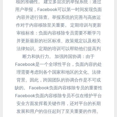
核的准确性
。
建立多层次的举报系统
：
通过
用户举报
，
Facebook可以第一时间发现负面
内容并进行筛查
。
举报系统的完善与高效运
作对于内容移除至关重要
。
定期培训与更新
审核标准
：
负面内容移除专员需要不断学习
并更新最新的社区标准
、
政策规定以及相关
法律知识
。
定期的培训可以帮助他们提高判
断力和执行力
。
加强跨国协调
：
由于
Facebook是一个全球性平台
，
负面内容的处
理需要考虑到各个国家和地区的文化
、
法律
背景
。
因此
，
跨国团队的协调合作是不可或
缺的
。
Facebook负面内容移除专员的重要性
Facebook负面内容移除专员不仅在维护平台
安全方面发挥着关键作用
，
还对平台的长期
发展和用户的信任起到了至关重要的作用
。