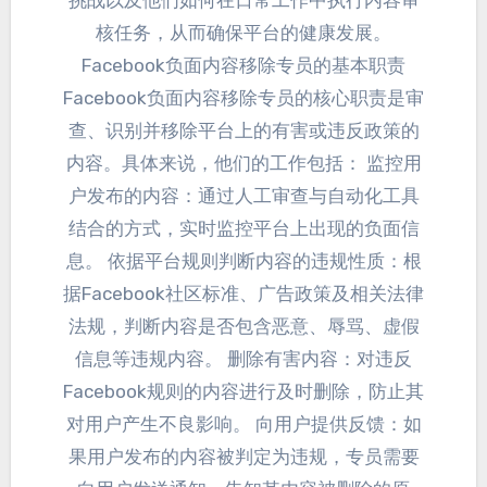
挑战以及他们如何在日常工作中执行内容审
核任务
，
从而确保平台的健康发展
。
Facebook负面内容移除专员的基本职责
Facebook负面内容移除专员的核心职责是审
查
、
识别并移除平台上的有害或违反政策的
内容
。
具体来说
，
他们的工作包括
：
监控用
户发布的内容
：
通过人工审查与自动化工具
结合的方式
，
实时监控平台上出现的负面信
息
。
依据平台规则判断内容的违规性质
：
根
据Facebook社区标准
、
广告政策及相关法律
法规
，
判断内容是否包含恶意
、
辱骂
、
虚假
信息等违规内容
。
删除有害内容
：
对违反
Facebook规则的内容进行及时删除
，
防止其
对用户产生不良影响
。
向用户提供反馈
：
如
果用户发布的内容被判定为违规
，
专员需要