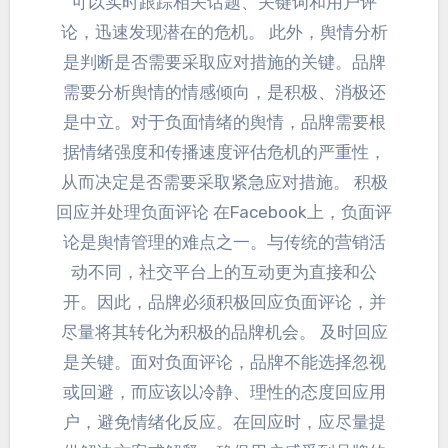
可以实时跟踪相关话题
、
关键词和用户评
论
，
迅速发现潜在的危机
。
此外
，
舆情分析
是判断是否需要采取应对措施的关键
。
品牌
需要分析舆情的情感倾向
，
是积极
、
消极还
是中立
。
对于负面情绪的舆情
，
品牌需要根
据情绪强度和传播速度评估危机的严重性
，
从而决定是否需要采取紧急应对措施
。
积极
回应并处理负面评论 在Facebook上
，
负面评
论是舆情管理的难点之一
。
与传统的营销活
动不同
，
社交平台上的互动更为直接和公
开
。
因此
，
品牌必须积极回应负面评论
，
并
尽量将其转化为积极的品牌机会
。
及时回应
是关键
。
面对负面评论
，
品牌不能选择忽视
或回避
，
而应该以冷静
、
理性的态度回应用
户
，
避免情绪化反应
。
在回应时
，
应尽量提