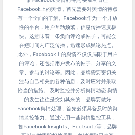
解Facebook舆情的特点 要成功管理
Facebook上的舆情
，
首先需要对舆情的特点
有一个全面的了解
。
Facebook作为一个开放
性的平台
，
用户互动频繁
，
信息传播速度极
快
。
这意味着一条负面评论或帖子
，
可能会
在短时间内广泛传播
，
迅速形成舆论热点
。
此外
，
Facebook上的舆情不仅仅局限于用户
的评论
，
还包括用户发布的帖子
、
分享的文
章
、
参与的讨论等
。
因此
，
品牌需要密切关
注与自己相关的各种信息
，
及时应对并采取
恰当的措施
。
及时监控并分析舆情动态 舆情
的发生往往是突如其来的
，
品牌要做好
Facebook舆情处理
，
首先必须具备及时的舆
情监控能力
。
通过使用一些舆情监控工具
，
如Facebook Insights
、
Hootsuite等
，
品牌