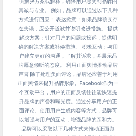
供解决方案或解释
，
确保用户感受到品牌的
真诚与专业
。
例如
，
品牌可以通过以下几种
方式进行回应
：
表达歉意
：
如果品牌确实存
在失误
，
应公开道歉并说明改进措施
。
提供
解决方案
：
针对用户的问题或投诉
，
提供明
确的解决方案或补偿措施
。
积极互动
：
与用
户建立更好的沟通
，
了解其诉求
，
并展示品
牌愿意倾听的态度
。
利用正面舆情推动品牌
声誉 除了处理负面评论
，
品牌还应善于利用
正面舆情来提升品牌形象
。
Facebook作为一
个互动平台
，
用户的正面反馈往往能快速提
升品牌的声誉和曝光度
。
通过分享用户的正
面评论
、
使用用户生成内容等方式
，
品牌可
以增强与用户的互动
，
增强品牌的亲和力
。
品牌可以采取以下几种方式来推动正面舆