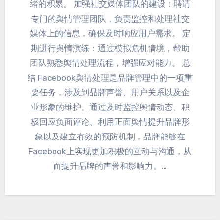
绪的积累
。
加强社交媒体团队的建设
：
聘请
专门的舆情管理团队
，
负责监控和处理社交
媒体上的信息
，
确保及时响应用户需求
。
定
期进行舆情演练
：
通过模拟危机情境
，
帮助
团队熟悉舆情处理流程
，
增强应对能力
。
总
结 Facebook舆情处理是品牌管理中的一项重
要任务
，
涉及到品牌声誉
、
用户关系以及企
业形象的维护
。
通过及时监控舆情动态
、
积
极回应负面评论
、
利用正面舆情提升品牌形
象以及建立有效的预防机制
，
品牌能够在
Facebook上实现更加积极的互动与沟通
，
从
而提升品牌的声誉和影响力
。…