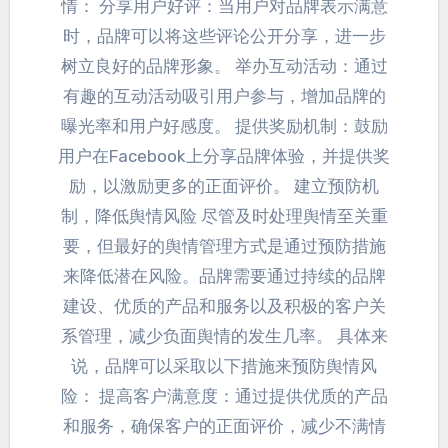
情
：
分享用户好评
：
当用户对品牌表示满意
时
，
品牌可以将这些评论公开分享
，
进一步
树立良好的品牌形象
。
举办互动活动
：
通过
有趣的互动活动吸引用户参与
，
增加品牌的
曝光率和用户好感度
。
提供奖励机制
：
鼓励
用户在Facebook上分享品牌体验
，
并提供奖
励
，
以激励更多的正面评价
。
建立预防机
制
，
降低舆情风险 尽管及时处理舆情至关重
要
，
但最好的舆情管理方式是通过预防措施
来降低潜在风险
。
品牌需要通过持续的品牌
建设
、
优质的产品和服务以及积极的客户关
系管理
，
减少负面舆情的发生几率
。
具体来
说
，
品牌可以采取以下措施来预防舆情风
险
：
提高客户满意度
：
通过提供优质的产品
和服务
，
确保客户的正面评价
，
减少不满情