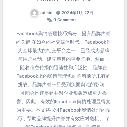
admin
2024
年11月22日
0
Comment
Facebook舆情管理技巧揭秘
：
提升品牌声誉
的关键 在如今的社交媒体时代
，
Facebook作
为全球最大的社交平台之一
，
已经成为品牌
与用户互动
、
建立声誉的重要阵地
。
然而
，
随着信息传播的迅速性和广泛性
，
品牌在
Facebook上的舆情管理也面临着前所未有的
挑战
。
品牌声誉一旦受到负面舆论的影响
，
可能会迅速蔓延并对企业形象造成重大损
害
。
因此
，
有效的Facebook舆情处理显得尤
为重要
。
本文将探讨Facebook舆情处理的技
巧
，
帮助品牌提升声誉并有效应对危机
。
了