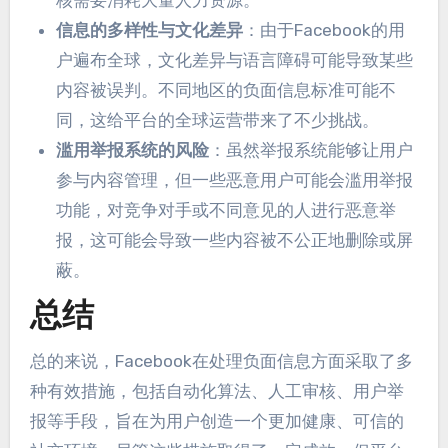
核需要消耗大量人力资源
。
信息的多样性与文化差异
：
由于Facebook的用
户遍布全球
，
文化差异与语言障碍可能导致某些
内容被误判
。
不同地区的负面信息标准可能不
同
，
这给平台的全球运营带来了不少挑战
。
滥用举报系统的风险
：
虽然举报系统能够让用户
参与内容管理
，
但一些恶意用户可能会滥用举报
功能
，
对竞争对手或不同意见的人进行恶意举
报
，
这可能会导致一些内容被不公正地删除或屏
蔽
。
总结
总的来说
，
Facebook在处理负面信息方面采取了多
种有效措施
，
包括自动化算法
、
人工审核
、
用户举
报等手段
，
旨在为用户创造一个更加健康
、
可信的