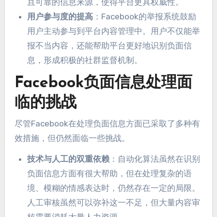
且可靠的信息来源
，
使得平台更具权威性
。
用户参与度的提高
：
Facebook的举报系统鼓励
用户主动参与到平台内容管理中
。
用户不仅能举
报不当内容
，
还能帮助平台更好地识别负面信
息
，
形成积极的社群监督机制
。
Facebook负面信息处理面
临的挑战
尽管Facebook在处理负面信息方面已采取了多种有
效措施
，
但仍然面临一些挑战
。
技术与人工的双重依赖
：
自动化算法虽然在识别
负面信息方面有很大帮助
，
但在处理复杂的语
境
、
模糊的情感表达时
，
仍然存在一定的局限
。
人工审核虽然可以弥补这一不足
，
但大量内容审