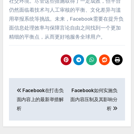
社交环境
。
尽管这些措施取得了一定成效
，
但平台
仍然面临着技术与人工审核的平衡
、
文化差异与滥
用举报系统等挑战
。
未来
，
Facebook需要在提升负
面信息处理效率与保障言论自由之间找到一个更加
精细的平衡点
，
从而更好地服务全球用户
。
Post
Facebook在打击负
Facebook如何实施负
navigation
面内容上的最新举措解
面内容压制及其影响分
析
析