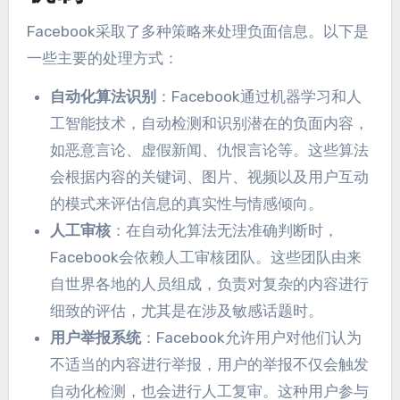
Facebook采取了多种策略来处理负面信息
。
以下是
一些主要的处理方式
：
自动化算法识别
：
Facebook通过机器学习和人
工智能技术
，
自动检测和识别潜在的负面内容
，
如恶意言论
、
虚假新闻
、
仇恨言论等
。
这些算法
会根据内容的关键词
、
图片
、
视频以及用户互动
的模式来评估信息的真实性与情感倾向
。
人工审核
：
在自动化算法无法准确判断时
，
Facebook会依赖人工审核团队
。
这些团队由来
自世界各地的人员组成
，
负责对复杂的内容进行
细致的评估
，
尤其是在涉及敏感话题时
。
用户举报系统
：
Facebook允许用户对他们认为
不适当的内容进行举报
，
用户的举报不仅会触发
自动化检测
，
也会进行人工复审
。
这种用户参与