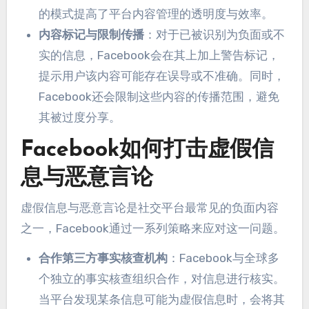
的模式提高了平台内容管理的透明度与效率
。
内容标记与限制传播
：
对于已被识别为负面或不
实的信息
，
Facebook会在其上加上警告标记
，
提示用户该内容可能存在误导或不准确
。
同时
，
Facebook还会限制这些内容的传播范围
，
避免
其被过度分享
。
Facebook如何打击虚假信
息与恶意言论
虚假信息与恶意言论是社交平台最常见的负面内容
之一
，
Facebook通过一系列策略来应对这一问题
。
合作第三方事实核查机构
：
Facebook与全球多
个独立的事实核查组织合作
，
对信息进行核实
。
当平台发现某条信息可能为虚假信息时
，
会将其