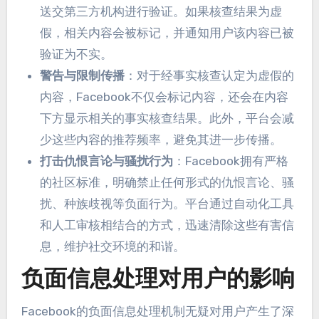
送交第三方机构进行验证
。
如果核查结果为虚
假
，
相关内容会被标记
，
并通知用户该内容已被
验证为不实
。
警告与限制传播
：
对于经事实核查认定为虚假的
内容
，
Facebook不仅会标记内容
，
还会在内容
下方显示相关的事实核查结果
。
此外
，
平台会减
少这些内容的推荐频率
，
避免其进一步传播
。
打击仇恨言论与骚扰行为
：
Facebook拥有严格
的社区标准
，
明确禁止任何形式的仇恨言论
、
骚
扰
、
种族歧视等负面行为
。
平台通过自动化工具
和人工审核相结合的方式
，
迅速清除这些有害信
息
，
维护社交环境的和谐
。
负面信息处理对用户的影响
Facebook的负面信息处理机制无疑对用户产生了深