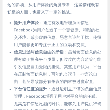
远的影响
。
从用户体验的角度来看
，
这些措施既有
积极的方面
，
也带来了一定的挑战
。
提升用户体验
：
通过有效地管理负面信息
，
Facebook为用户创造了一个更健康
、
和谐的社
交环境
。
减少虚假信息
、
恶意言论的干扰
，
使得
用户能够更加专注于正面的互动和交流
。
信息过滤与信息自由的矛盾
：
虽然负面信息的处
理有助于提高平台质量
，
但过度的内容监管可能
引发信息自由受限的担忧
。
某些用户认为
，
平台
在压制负面信息时
，
可能也会误伤一些言论自
由
，
甚至导致部分有争议的内容被过度审查
。
平台信任度的提升
：
通过透明且严谨的负面信息
管理
，
Facebook增强了用户对平台的信任感
。
尤其是在信息泛滥的时代
，
能够为用户提供准确